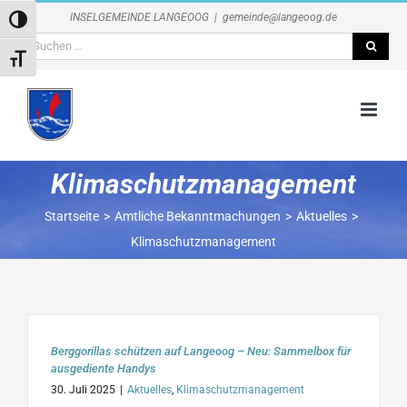
Zum
INSELGEMEINDE LANGEOOG
|
gemeinde@langeoog.de
Umschalten auf hohe Kontraste
Inhalt
Suche
springen
Schrift vergrößern
nach:
Klimaschutzmanagement
Startseite
Amtliche Bekanntmachungen
Aktuelles
Klimaschutzmanagement
Berggorillas schützen auf Langeoog – Neu: Sammelbox für
ausgediente Handys
30. Juli 2025
|
Aktuelles
,
Klimaschutzmanagement