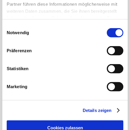
Partner führen diese Informationen möglicherweise mit
WEITERLESEN
weiteren Daten zusammen, die Sie ihnen bereitgestellt
haben oder die sie im Rahmen Ihrer Nutzung der Dienste
gesammelt haben.
Einwilligungsauswahl
Notwendig
Präferenzen
Statistiken
Marketing
Details zeigen
Gewinner Langeoog Grüne Hausnummer
18. März 2025
|
Aktuelles
,
Amtliche Bekanntmachungen
,
Cookies zulassen
Klimaschutzmanagement