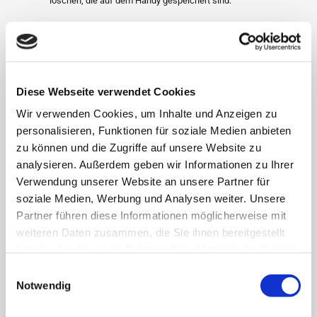
löschen, die auf dem Handy gespeichert sind.
Die Sammel-Initiative geht auf den Landkreis Wittmund zurück. Die
Sammelbox trägt einen Schriftzug und das Bildmotiv eines
Berggorillas. Graviert hat dies die Jugendwerkstatt der
Kreisvolkshochschule Friesland-Wittmund. Mehr Informationen
Diese Webseite verwendet Cookies
darüber, wie Sie mit Ihrer Handy-Spende zum Schutz der bedrohten
Wir verwenden Cookies, um Inhalte und Anzeigen zu
Wildtiere beitragen, finden Sie hier.
personalisieren, Funktionen für soziale Medien anbieten
zu können und die Zugriffe auf unsere Website zu
http://www.berggorilla.org/de/helfen/handys/
analysieren. Außerdem geben wir Informationen zu Ihrer
Verwendung unserer Website an unsere Partner für
30. Juli 2025
|
Aktuelles
,
Klimaschutzmanagement
soziale Medien, Werbung und Analysen weiter. Unsere
Partner führen diese Informationen möglicherweise mit
weiteren Daten zusammen, die Sie ihnen bereitgestellt
Ähnliche Beiträge
haben oder die sie im Rahmen Ihrer Nutzung der Dienste
gesammelt haben.
Einwilligungsauswahl
Notwendig