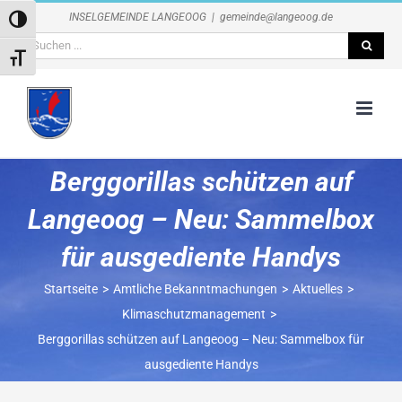
Zum
INSELGEMEINDE LANGEOOG
|
gemeinde@langeoog.de
Umschalten auf hohe Kontraste
Inhalt
Suche
springen
Schrift vergrößern
nach:
Berggorillas schützen auf
Langeoog – Neu: Sammelbox
für ausgediente Handys
Startseite
Amtliche Bekanntmachungen
Aktuelles
Klimaschutzmanagement
Berggorillas schützen auf Langeoog – Neu: Sammelbox für
ausgediente Handys