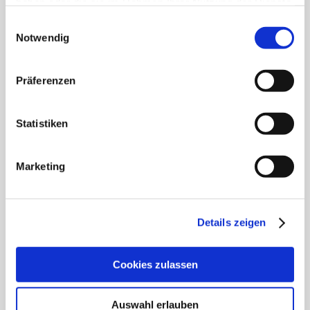
haben oder die sie im Rahmen Ihrer Nutzung der Dienste
Klimalogbuch Eintrag vom 30. November 2025
gesammelt haben.
Einwilligungsauswahl
08. Dezember 2025
|
Aktuelles
,
Amtliche Bekanntmachungen
,
Notwendig
Klimaschutzmanagement
Präferenzen
Klimalogbuch Langeoog Eintrag vom 30. November 2025
Außentemperatur: 4 °C Betriebsklima: vorweihnachtlich
Statistiken
Weitere Aussichten: aussichtsreich Liebe
Langeoogerinnen, liebe Langeooger, ganz ehrlich,
manchmal kann auch ich das Wort „Klimaschutz“ nicht
Marketing
mehr hören. Es klingt immer gleich so nach Spaßbremse
und Knebelung der Wirtschaft. Dabei ist genau das
Gegenteil der Fall. Eigentlich müsste man von
Details zeigen
„Unabhängigkeitsschutz“ [...]
Cookies zulassen
WEITERLESEN
Auswahl erlauben