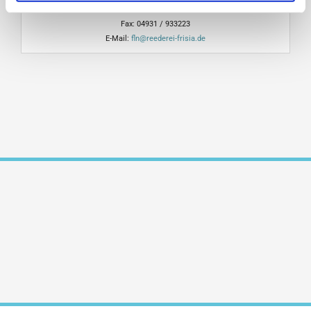
Telefon:
04931 / 93320
Fax: 04931 / 933223
E-Mail:
fln@reederei-frisia.de