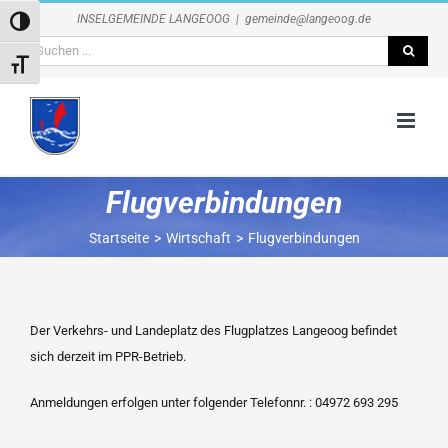
Zum
INSELGEMEINDE LANGEOOG
|
gemeinde@langeoog.de
Umschalten auf hohe Kontraste
Inhalt
Suche
springen
Schrift vergrößern
nach:
Flugverbindungen
Startseite
Wirtschaft
Flugverbindungen
Der Verkehrs- und Landeplatz des Flugplatzes Langeoog befindet
sich derzeit im PPR-Betrieb.
Anmeldungen erfolgen unter folgender Telefonnr. : 04972 693 295