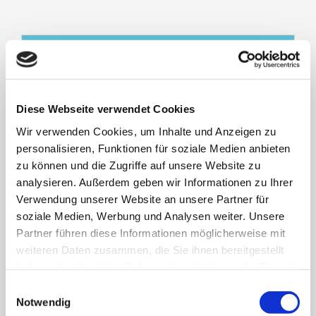
Flugplatz Langeoog
Schiffahrt der Inselgemeinde Langeoog
Telefon:
04972 / 693295.
Diese Webseite verwendet Cookies
Homepage:
flugplatz.langeoog.de
Wir verwenden Cookies, um Inhalte und Anzeigen zu
personalisieren, Funktionen für soziale Medien anbieten
zu können und die Zugriffe auf unsere Website zu
analysieren. Außerdem geben wir Informationen zu Ihrer
MIT DEM FLUGZEUG NACH
Verwendung unserer Website an unsere Partner für
LANGEOOG
soziale Medien, Werbung und Analysen weiter. Unsere
Partner führen diese Informationen möglicherweise mit
weiteren Daten zusammen, die Sie ihnen bereitgestellt
haben oder die sie im Rahmen Ihrer Nutzung der Dienste
Flugplatz Emden, OFD Ostfrisischer-Flug-
gesammelt haben.
Dienst GmbH
Einwilligungsauswahl
Notwendig
Gorch-Fock-Straße 103