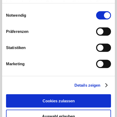
haben oder die sie im Rahmen Ihrer Nutzung der Dienste
gesammelt haben.
Einwilligungsauswahl
Notwendig
Präferenzen
Statistiken
Marketing
Pressemitteilung Inselgemeinde Langeoog 22.06.2026
23. Juni 2026
|
Aktuelles
,
Amtliche Bekanntmachungen
Details zeigen
Pressemitteilung Inselgemeinde Langeoog 22.06.2026 Die
Cookies zulassen
Inselgemeinde Langeoog setzt Zeichen für
handlungsfähige Kommunen Im Rahmen des
Auswahl erlauben