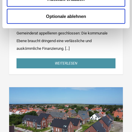
bundesweiten Aktionstages „Kommunen am Limit“ am 22.
Juni 2026 macht auch die In-selgemeinde Langeoog auf
Optionale ablehnen
die zunehmend angespannte finanzielle Lage der
Kommunen aufmerksam. Die Verwaltung und der
Gemeinderat appellieren geschlossen: Die kommunale
Ebene braucht dringend eine verlässliche und
auskömmliche Finanzierung. [...]
WEITERLESEN