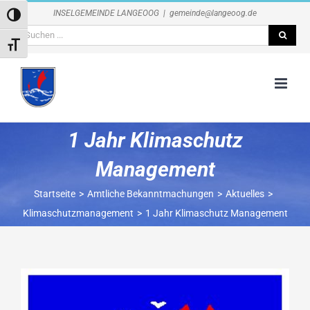
Zum
INSELGEMEINDE LANGEOOG
|
gemeinde@langeoog.de
Umschalten auf hohe Kontraste
Inhalt
Suche
springen
Schrift vergrößern
nach:
1 Jahr Klimaschutz
Management
Startseite
Amtliche Bekanntmachungen
Aktuelles
Klimaschutzmanagement
1 Jahr Klimaschutz Management
Zeige
grösseres