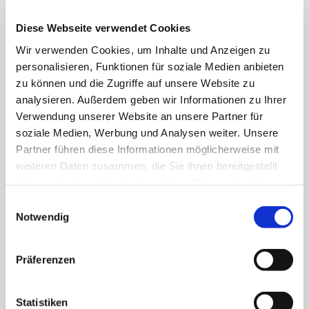
Diese Webseite verwendet Cookies
Bekanntmachung über die Entscheidung über die Zulassung der
Wir verwenden Cookies, um Inhalte und Anzeigen zu
Wahlvorschläge in der Sitzung am 21.07.2026 des Wahlausschusses der
personalisieren, Funktionen für soziale Medien anbieten
Inselgemeinde Langeoog für die Kommunalwahlen am 13. September 2026
zu können und die Zugriffe auf unsere Website zu
21. Juli 2026
analysieren. Außerdem geben wir Informationen zu Ihrer
Verwendung unserer Website an unsere Partner für
soziale Medien, Werbung und Analysen weiter. Unsere
Partner führen diese Informationen möglicherweise mit
weiteren Daten zusammen, die Sie ihnen bereitgestellt
haben oder die sie im Rahmen Ihrer Nutzung der Dienste
gesammelt haben.
Einwilligungsauswahl
Notwendig
Präferenzen
Statistiken