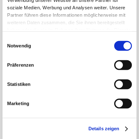
Verwendung unserer Website an unsere Partner für
soziale Medien, Werbung und Analysen weiter. Unsere
Partner führen diese Informationen möglicherweise mit
weiteren Daten zusammen, die Sie ihnen bereitgestellt
haben oder die sie im Rahmen Ihrer Nutzung der Dienste
Sie sind auf der Suche nach einem Job auf Langeoog? Kein
gesammelt haben.
Problem! Wir haben unsere offenen Stellen für Sie
Einwilligungsauswahl
Notwendig
zusammengetragen.
Präferenzen
ZU DEN STELLENANZEIGEN
Statistiken
AMTLICHE BEKANNTMACHUNGEN
Marketing
Details zeigen