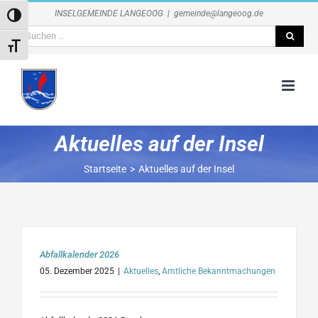
Zum
INSELGEMEINDE LANGEOOG
|
gemeinde@langeoog.de
Umschalten auf hohe Kontraste
Inhalt
Suche
springen
Schrift vergrößern
nach:
Aktuelles auf der Insel
Startseite
Aktuelles auf der Insel
Abfallkalender 2026
05. Dezember 2025
|
Aktuelles
,
Amtliche Bekanntmachungen