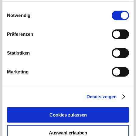
gesammelt haben.
Einwilligungsauswahl
Notwendig
Präferenzen
Klimalogbuch Eintrag vom 30. Oktober 2025
Statistiken
03. November 2025
|
Aktuelles
,
Amtliche Bekanntmachungen
,
Klimaschutzmanagement
Marketing
Klimalogbuch Langeoog Eintrag vom 30. Oktober 2025
Außentemperatur: 12 [...]
Details zeigen
WEITERLESEN
Cookies zulassen
Auswahl erlauben