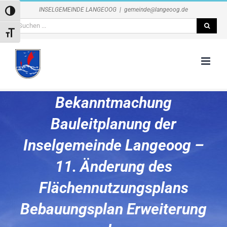
Zum
INSELGEMEINDE LANGEOOG
|
gemeinde@langeoog.de
Umschalten auf hohe Kontraste
Inhalt
Suche
springen
Schrift vergrößern
nach:
Bekanntmachung
Bauleitplanung der
Inselgemeinde Langeoog –
11. Änderung des
Flächennutzungsplans
Bebauungsplan Erweiterung