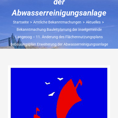
der
Abwasserreinigungsanlage
Startseite
Amtliche Bekanntmachungen
Aktuelles
Bekanntmachung Bauleitplanung der Inselgemeinde
Langeoog – 11. Änderung des Flächennutzungsplans
Bebauungsplan Erweiterung der Abwasserreinigungsanlage
Zeige
grösseres
Bild