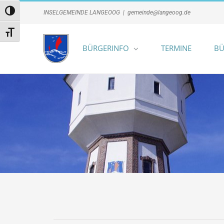
Zum
Umschalten auf hohe Kontraste
INSELGEMEINDE LANGEOOG
|
gemeinde@langeoog.de
Inhalt
springen
Schrift vergrößern
BÜRGERINFO
TERMINE
BÜ