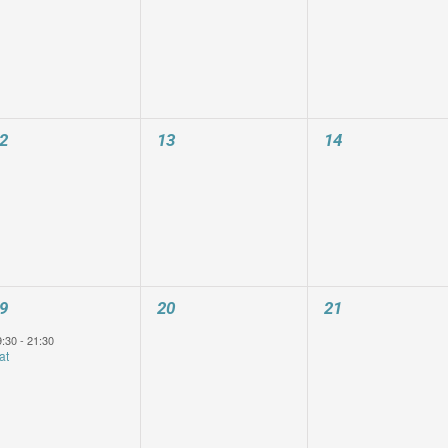
0
0
2
13
14
eranstaltungen,
Veranstaltungen,
Veranstaltungen
0
0
9
20
21
eranstaltung,
Veranstaltungen,
Veranstaltungen
9:30
-
21:30
at