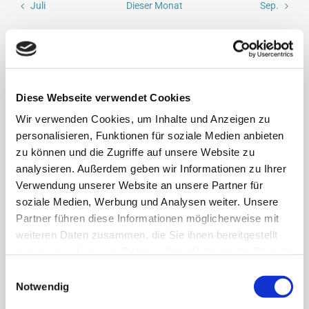
Juli
Dieser Monat
Sep.
KALENDER ABONNIEREN
Diese Webseite verwendet Cookies
Abfuhrtermine:
siehe Abfuhrkalender 2026
Wir verwenden Cookies, um Inhalte und Anzeigen zu
personalisieren, Funktionen für soziale Medien anbieten
Rasenschnitt- und Laubabfall (Blattwerk) sind kein Strauchschnitt.
zu können und die Zugriffe auf unsere Website zu
Diese Abfälle gehören somit in die Biosäcke oder sind auf dem
analysieren. Außerdem geben wir Informationen zu Ihrer
eigenen Grundstück zu kompostieren und zu verwerten.
Verwendung unserer Website an unsere Partner für
Rasenschnitt und Laubabfälle gehören nicht in unsere Wege!
soziale Medien, Werbung und Analysen weiter. Unsere
Sollte der Abfuhrtag ein Feiertag sein, so erfolgt die Abfuhr jeweils am
Partner führen diese Informationen möglicherweise mit
nächsten Werktag.
weiteren Daten zusammen, die Sie ihnen bereitgestellt
haben oder die sie im Rahmen Ihrer Nutzung der Dienste
Öffnungszeiten Abfallumschlagsstation:
gesammelt haben.
Einwilligungsauswahl
Notwendig
Mittwoch
14:00 – 16:00 Uhr