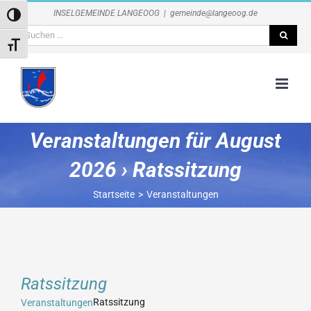
Zum
INSELGEMEINDE LANGEOOG
|
gemeinde@langeoog.de
Umschalten auf hohe Kontraste
Inhalt
Suche
springen
Schrift vergrößern
nach:
Veranstaltungen für August
2026
› Ratssitzung
Startseite
Veranstaltungen
Ratssitzung
Ratssitzung
Veranstaltungen