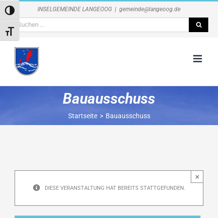
Zum
INSELGEMEINDE LANGEOOG
|
gemeinde@langeoog.de
Umschalten auf hohe Kontraste
Inhalt
Suche
springen
Schrift vergrößern
nach:
Bauausschuss
Startseite
Bauausschuss
×
DIESE VERANSTALTUNG HAT BEREITS STATTGEFUNDEN.