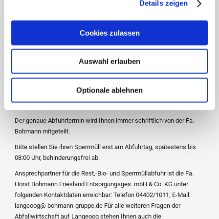
Details zeigen
Die Kosten belaufen sich auf
25 € für 5m³
Sperrmüll die zur
Abholung bereitgestellt werden können. Sollte allerdings eine
Cookies zulassen
größere Menge bereitgestellt werden müssen, können zwei oder
mehr Sperrmüllkarten zu einer kombinierenden Abfuhr beantragt
werden.
Auswahl erlauben
Sollte Ihre Anmeldung nach dem Anmeldeschluss eingehen oder
aber die zur Verfügung stehenden Kapazitäten erreicht sein, haben
Optionale ablehnen
Sie bitte Verständnis dafür, dass sie erst für den nächstfolgenden
Abfuhrtermin berücksichtigt wird.
Der genaue Abfuhrtermin wird Ihnen immer schriftlich von der Fa.
Bohmann mitgeteilt.
Bitte stellen Sie ihren Sperrmüll erst am Abfuhrtag, spätestens bis
08:00 Uhr, behinderungsfrei ab.
Ansprechpartner für die Rest,-Bio- und Sperrmüllabfuhr ist die Fa.
Horst Bohmann Friesland Entsorgungsges. mbH & Co. KG unter
folgenden Kontaktdaten erreichbar: Telefon 04402/1011; E-Mail:
langeoog@ bohmann-gruppe.de Für alle weiteren Fragen der
Abfallwirtschaft auf Langeoog stehen Ihnen auch die