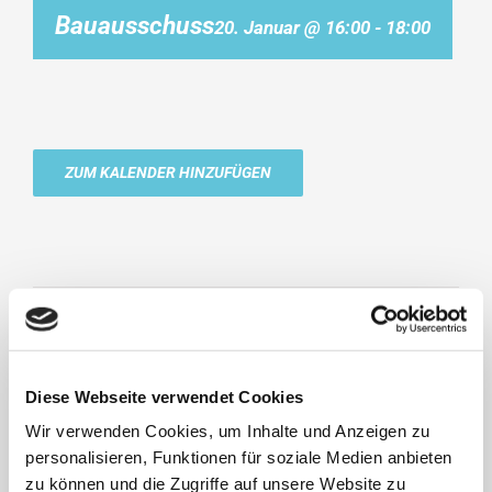
Bauausschuss
20. Januar @ 16:00
-
18:00
ZUM KALENDER HINZUFÜGEN
Rat
Betriebsausschuss
Abfuhrtermine:
siehe Abfuhrkalender 2026
Diese Webseite verwendet Cookies
Rasenschnitt- und Laubabfall (Blattwerk) sind kein Strauchschnitt.
Wir verwenden Cookies, um Inhalte und Anzeigen zu
Diese Abfälle gehören somit in die Biosäcke oder sind auf dem
personalisieren, Funktionen für soziale Medien anbieten
eigenen Grundstück zu kompostieren und zu verwerten.
zu können und die Zugriffe auf unsere Website zu