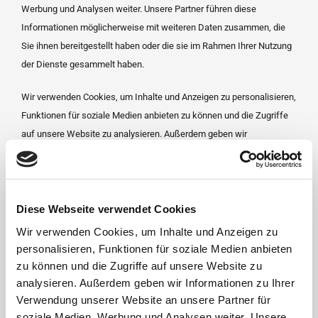
Werbung und Analysen weiter. Unsere Partner führen diese
Informationen möglicherweise mit weiteren Daten zusammen, die
Sie ihnen bereitgestellt haben oder die sie im Rahmen Ihrer Nutzung
der Dienste gesammelt haben.
Wir verwenden Cookies, um Inhalte und Anzeigen zu personalisieren,
Funktionen für soziale Medien anbieten zu können und die Zugriffe
auf unsere Website zu analysieren. Außerdem geben wir
Informationen zu Ihrer Verwendung unserer Website an unsere
Partner für soziale Medien, Werbung und Analysen weiter. Unsere
Partner führen diese Informationen möglicherweise mit weiteren
Daten zusammen, die Sie ihnen bereitgestellt haben oder die sie im
Diese Webseite verwendet Cookies
Rahmen Ihrer Nutzung der Dienste gesammelt haben. Technisch
Wir verwenden Cookies, um Inhalte und Anzeigen zu
notwendige Cookies werden auch bei der Auswahl
personalisieren, Funktionen für soziale Medien anbieten
von ablehnen gesetzt. Weitere Infos finden Sie in
zu können und die Zugriffe auf unsere Website zu
unserem
Datenschutzhinweis
.
Impressum
analysieren. Außerdem geben wir Informationen zu Ihrer
Verwendung unserer Website an unsere Partner für
Ihre Einwilligung trifft auf die folgenden Domains zu:
soziale Medien, Werbung und Analysen weiter. Unsere