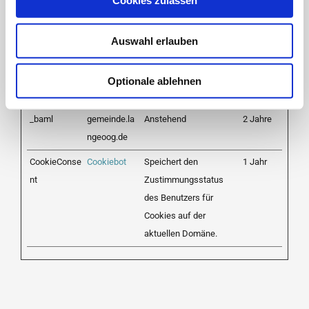
Cookies zulassen
ngeoog.de
Bradmax.co
Auswahl erlauben
m
_bame
gemeinde.la
Anstehend
1 Tag
Optionale ablehnen
ngeoog.de
_baml
gemeinde.la
Anstehend
2 Jahre
ngeoog.de
CookieConse
Cookiebot
Speichert den
1 Jahr
nt
Zustimmungsstatus
des Benutzers für
Cookies auf der
aktuellen Domäne.