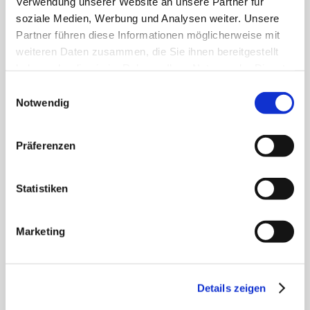
Verwendung unserer Website an unsere Partner für
soziale Medien, Werbung und Analysen weiter. Unsere
Partner führen diese Informationen möglicherweise mit
weiteren Daten zusammen, die Sie ihnen bereitgestellt
haben oder die sie im Rahmen Ihrer Nutzung der Dienste
gesammelt haben.
Einwilligungsauswahl
Notwendig
Tagesordnung Bauausschuss am 04.06.2026
27. Mai 2026
Präferenzen
Statistiken
Marketing
Tagesordnung Schule- Jugend- und Sozialausschuss am 27.05.2026
Details zeigen
20. Mai 2026