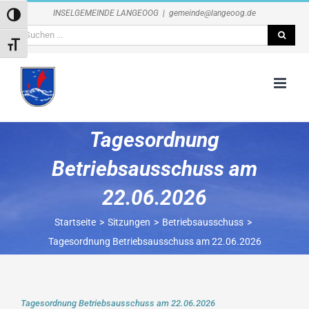
Zum
INSELGEMEINDE LANGEOOG
|
gemeinde@langeoog.de
Umschalten auf hohe Kontraste
Inhalt
Suche
springen
Schrift vergrößern
nach:
Tagesordnung
Betriebsausschuss am
22.06.2026
Startseite
Sitzungen
Betriebsausschuss
Tagesordnung Betriebsausschuss am 22.06.2026
Tagesordnung Betriebsausschuss am 22.06.2026