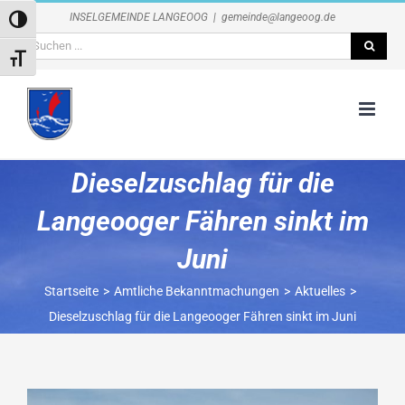
Zum
INSELGEMEINDE LANGEOOG
|
gemeinde@langeoog.de
Umschalten auf hohe Kontraste
Inhalt
Suche
springen
Schrift vergrößern
nach:
Dieselzuschlag für die
Langeooger Fähren sinkt im
Juni
Startseite
Amtliche Bekanntmachungen
Aktuelles
Dieselzuschlag für die Langeooger Fähren sinkt im Juni
Zeige