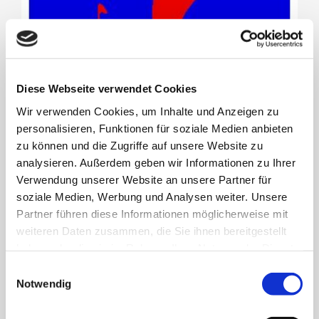
Diese Webseite verwendet Cookies
Wir verwenden Cookies, um Inhalte und Anzeigen zu
personalisieren, Funktionen für soziale Medien anbieten
zu können und die Zugriffe auf unsere Website zu
analysieren. Außerdem geben wir Informationen zu Ihrer
Bekanntmachung über die Entscheidung über die Zulassung der
Wahlvorschläge in der Sitzung am 21.07.2026 des Wahlausschusses der
Verwendung unserer Website an unsere Partner für
Inselgemeinde Langeoog für die Kommunalwahlen am 13. September 2026
soziale Medien, Werbung und Analysen weiter. Unsere
21. Juli 2026
Partner führen diese Informationen möglicherweise mit
weiteren Daten zusammen, die Sie ihnen bereitgestellt
haben oder die sie im Rahmen Ihrer Nutzung der Dienste
gesammelt haben.
Einwilligungsauswahl
Notwendig