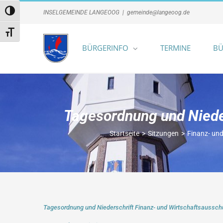
Zum
Umschalten auf hohe Kontraste
INSELGEMEINDE LANGEOOG
|
gemeinde@langeoog.de
Inhalt
springen
Schrift vergrößern
BÜRGERINFO
TERMINE
BÜ
Tagesordnung und Niede
Startseite
Sitzungen
Finanz- un
Tagesordnung und Niederschrift Finanz- und Wirtschaftsaussc