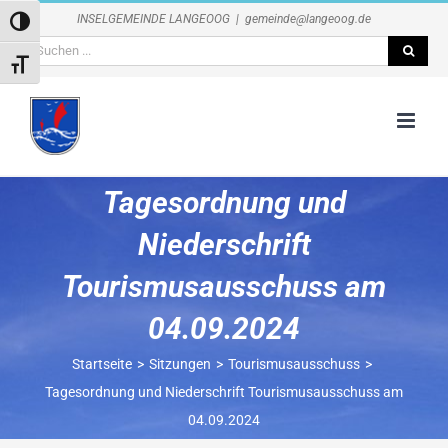
Zum
INSELGEMEINDE LANGEOOG
|
gemeinde@langeoog.de
Umschalten auf hohe Kontraste
Inhalt
Suche
springen
Schrift vergrößern
nach:
Tagesordnung und
Niederschrift
Tourismusausschuss am
04.09.2024
Startseite
Sitzungen
Tourismusausschuss
Tagesordnung und Niederschrift Tourismusausschuss am
04.09.2024