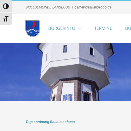
Zum
Umschalten auf hohe Kontraste
INSELGEMEINDE LANGEOOG
|
gemeinde@langeoog.de
Inhalt
springen
Schrift vergrößern
BÜRGERINFO
TERMINE
BÜ
Tagesordnung Bauausschuss